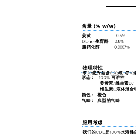
含量 (% w/w)
0.5
姜黄
%
0.8
DL-α-生育酚
%
0.0007
胆钙化醇
%
物理特性
每30毫升瓶含600滴,
每10
形态：
100% 可溶性
姜黄素/维生素D/
维生素E液体混合
颜色：
橙色
气味：
典型的气味
服用考虑
我们
的CDE是100%水