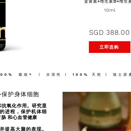
姜黄素+维生素D+维生
10ml
SGD 388.00
立即选购
100%
吸收*
∣
水溶性
∣
100% 天然
∣
瑞士原
+保护身体细胞
炎和抗氧化作用。研究显
的进程，保护机体细
肠 和心血管健康
并提高大脑的表现。